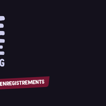
E
e
g
Enregistrements