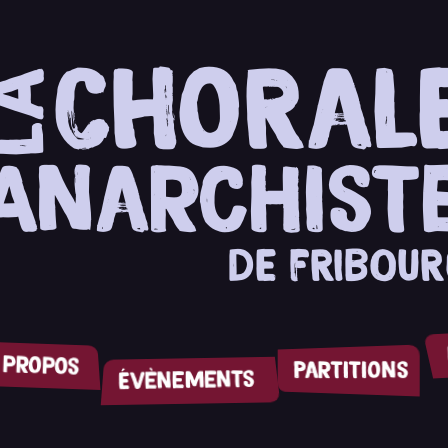
CHoRal
lA
Anarchist
dE FRIbOuR
 propos
Partitions
Évènements