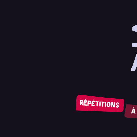
Répétitions
À